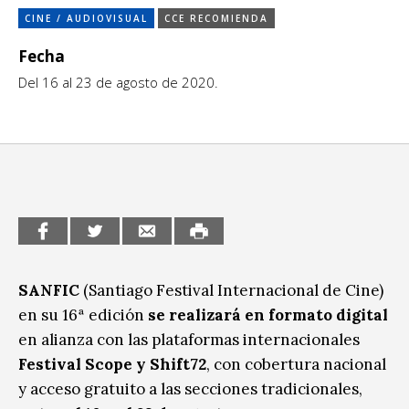
Ciudadanía / Comunidad
Sitios de interés
CINE / AUDIOVISUAL
CCE RECOMIENDA
Escénicas
Fecha
Del 16 al 23 de agosto de 2020.
Formación
Infantil / Juvenil
Letras
Música / Sonido
Patrimonio
Radio / Podcast
SANFIC
(Santiago Festival Internacional de Cine)
en su 16ª edición
se realizará en formato digital
en alianza con las plataformas internacionales
Festival Scope y Shift72
, con cobertura nacional
y acceso gratuito a las secciones tradicionales,