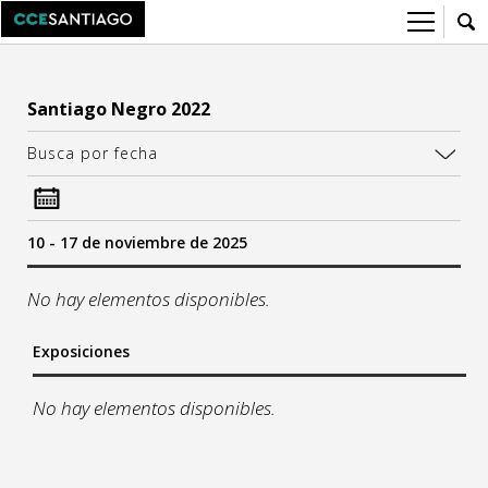
Sobre el CCESantiago
Santiago Negro 2022
> Ir a Sobre el CCESantiago
Agenda
Busca por fecha
Red AECID
Buzón de proyectos
Visita
Convocatorias
10 - 17 de noviembre de 2025
¿Cómo trabajamos?
Noticias
Instalaciones
Newsletter
No hay elementos disponibles.
25
Equipo
Artes visuales
Exposiciones
InfoAcademica.es
sa
do
Ciencia / Tecnología
No hay elementos disponibles.
Sostenibilidad
Cine / Audiovisual
1
2
8
9
FAQ
Ciudadanía / Comunidad