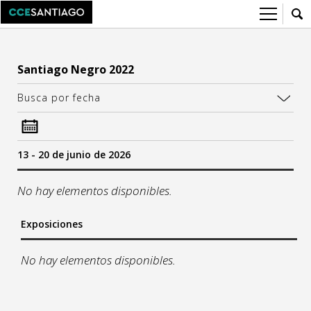
Sobre el CCESantiago
Santiago Negro 2022
> Ir a Sobre el CCESantiago
Agenda
Busca por fecha
Red AECID
Buzón de proyectos
Visita
Convocatorias
13 - 20 de junio de 2026
¿Cómo trabajamos?
Noticias
Instalaciones
Newsletter
No hay elementos disponibles.
Equipo
Artes visuales
Exposiciones
InfoAcademica.es
sa
do
Ciencia / Tecnología
No hay elementos disponibles.
Sostenibilidad
Cine / Audiovisual
6
7
13
14
FAQ
Ciudadanía / Comunidad