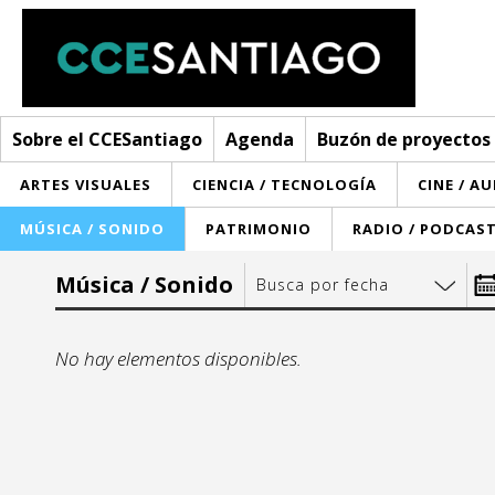
Sobre el CCESantiago
Agenda
Buzón de proyectos
ARTES VISUALES
CIENCIA / TECNOLOGÍA
CINE / A
MÚSICA / SONIDO
PATRIMONIO
RADIO / PODCAS
Sobre el CCESantiago
Música / Sonido
Busca por fecha
> Ir a Sobre el CCESantiago
Agenda
De
No hay elementos disponibles.
Red AECID
Buzón de proyectos
Visita
Convocatorias
l
¿Cómo trabajamos?
Noticias
2