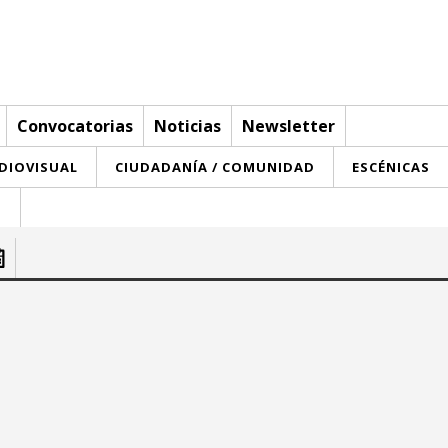
Convocatorias
Noticias
Newsletter
UDIOVISUAL
CIUDADANÍA / COMUNIDAD
ESCÉNICAS
T
sde:
Hasta:
agosto 2026
agosto 2026
u
ma
mi
ju
vi
sa
do
lu
ma
mi
ju
vi
sa
7
28
29
30
31
27
28
29
30
31
1
2
1