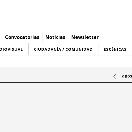
Convocatorias
Noticias
Newsletter
UDIOVISUAL
CIUDADANÍA / COMUNIDAD
ESCÉNICAS
T
agos
Hasta:
agosto 2026
agosto 2026
a
mi
ju
vi
sa
do
lu
ma
mi
ju
vi
sa
do
29
30
31
27
28
29
30
31
1
2
1
2