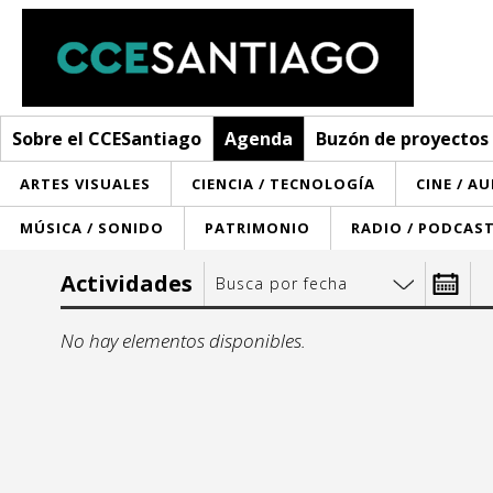
Sobre el CCESantiago
Agenda
Buzón de proyectos
ARTES VISUALES
CIENCIA / TECNOLOGÍA
CINE / A
MÚSICA / SONIDO
PATRIMONIO
RADIO / PODCAS
Sobre el CCESantiago
Actividades
Busca por fecha
> Ir a Sobre el CCESantiago
Agenda
Desde:
No hay elementos disponibles.
Red AECID
Buzón de proyectos
Visita
Convocatorias
lu
m
¿Cómo trabajamos?
Noticias
27
28