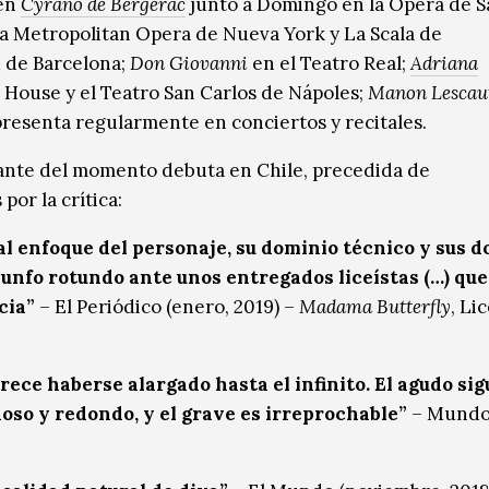
en
Cyrano de Bergerac
junto a Domingo en la Ópera de S
a Metropolitan Opera de Nueva York y La Scala de
u de Barcelona;
Don Giovanni
en el Teatro Real;
Adriana
 House y el Teatro San Carlos de Nápoles;
Manon Lescau
presenta regularmente en conciertos y recitales.
tante del momento debuta en Chile, precedida de
por la crítica:
l enfoque del personaje, su dominio técnico y sus d
unfo rotundo ante unos entregados liceístas (…) que
cia”
– El Periódico (enero, 2019) –
Madama Butterfly
, Li
rece haberse alargado hasta el infinito. El agudo sig
noso y redondo, y el grave es irreprochable”
– Mundo