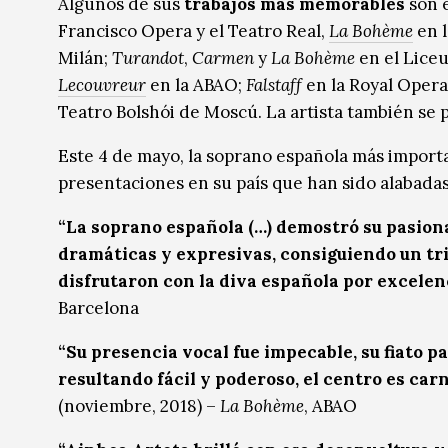
Algunos de sus
trabajos más memorables
son 
Francisco Opera y el Teatro Real,
La Bohème
en l
Milán;
Turandot
,
Carmen
y
La Bohème
en el Lice
Lecouvreur
en la ABAO;
Falstaff
en la Royal Opera
Teatro Bolshói de Moscú. La artista también se 
Este 4 de mayo, la soprano española más impor
presentaciones en su país que han sido alabadas 
“La soprano española (…) demostró su pasiona
dramáticas y expresivas, consiguiendo un tri
disfrutaron con la diva española por excelen
Barcelona
“Su presencia vocal fue impecable, su fiato pa
resultando fácil y poderoso, el centro es car
(noviembre, 2018) –
La Bohème
, ABAO