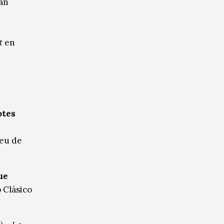
an
t
en
otes
ceu de
ue
 Clásico