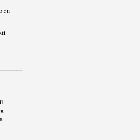
o en
ti.
il
ra
s