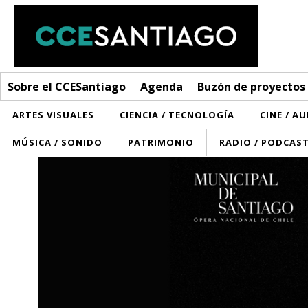
Sobre el CCESantiago
Agenda
Buzón de proyectos
ARTES VISUALES
CIENCIA / TECNOLOGÍA
CINE / A
MÚSICA / SONIDO
PATRIMONIO
RADIO / PODCAS
Sobre el CCESantiago
> Ir a Sobre el CCESantiago
Agenda
Red AECID
Buzón de proyectos
Visita
Convocatorias
¿Cómo trabajamos?
Noticias