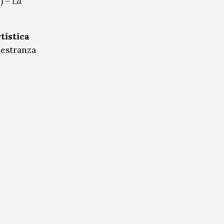
) –
La
tística
aestranza