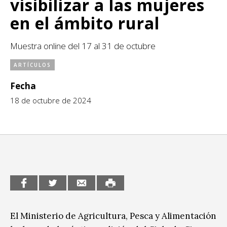
visibilizar a las mujeres
Sitios de interés
Escénicas
en el ámbito rural
Formación
Muestra online del 17 al 31 de octubre
Infantil / Juvenil
ARTÍCULOS
Letras
Fecha
18 de octubre de 2024
Música / Sonido
Patrimonio
Radio / Podcast
El Ministerio de Agricultura, Pesca y Alimentación