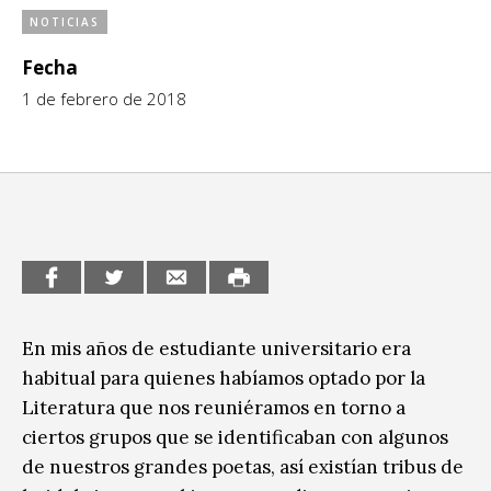
Sitios de interés
NOTICIAS
Escénicas
Fecha
Formación
1 de febrero de 2018
Infantil / Juvenil
Letras
Música / Sonido
Patrimonio
Radio / Podcast
En mis años de estudiante universitario era
habitual para quienes habíamos optado por la
Literatura que nos reuniéramos en torno a
ciertos grupos que se identificaban con algunos
de nuestros grandes poetas, así existían tribus de