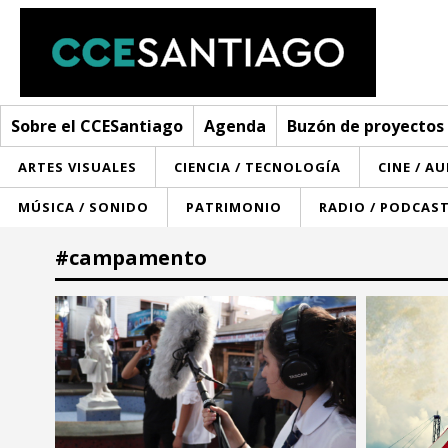
Sobre el CCESantiago
Agenda
Buzón de proyectos
ARTES VISUALES
CIENCIA / TECNOLOGÍA
CINE / A
MÚSICA / SONIDO
PATRIMONIO
RADIO / PODCAS
Sobre el CCESantiago
#campamento
> Ir a Sobre el CCESantiago
Agenda
Red AECID
Buzón de proyectos
Visita
Convocatorias
¿Cómo trabajamos?
Noticias