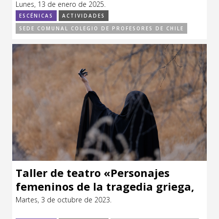
Lunes, 13 de enero de 2025.
Sitios de interés
Escénicas
ESCÉNICAS
ACTIVIDADES
SEDE COMUNAL COLEGIO DE PROFESORES DE CHILE
Formación
Infantil / Juvenil
Letras
Música / Sonido
Patrimonio
Radio / Podcast
Taller de teatro «Personajes
femeninos de la tragedia griega,
hoy.»
Martes, 3 de octubre de 2023.