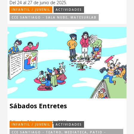
Del 24 al 27 de junio de 2025.
Sitios de interés
Escénicas
INFANTIL / JUVENIL
ACTIVIDADES
CCE SANTIAGO - SALA NUBE, MATESURLAB
Formación
Infantil / Juvenil
Letras
Música / Sonido
Patrimonio
Radio / Podcast
Sábados Entretes
Sábado, 24 de mayo de 2025.
INFANTIL / JUVENIL
ACTIVIDADES
CCE SANTIAGO - TEATRO, MEDIATECA, PATIO -