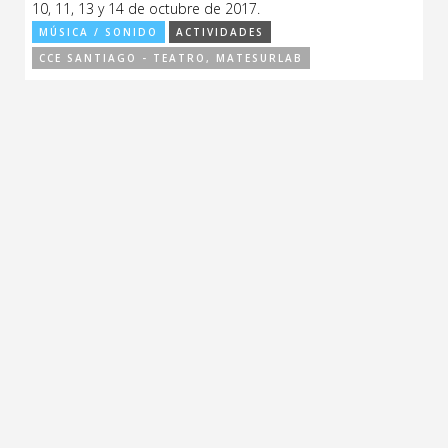
10, 11, 13 y 14 de octubre de 2017.
Sitios de interés
Escénicas
MÚSICA / SONIDO
ACTIVIDADES
CCE SANTIAGO - TEATRO, MATESURLAB
Formación
Infantil / Juvenil
Letras
Música / Sonido
Patrimonio
Radio / Podcast