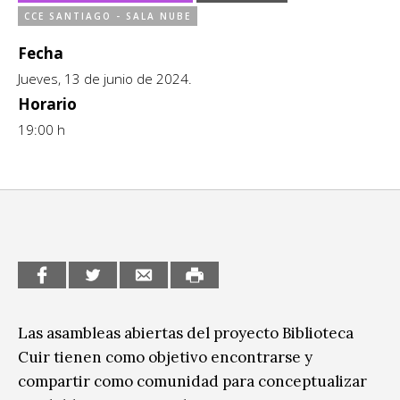
Ciudadanía / Comunidad
CCE SANTIAGO - SALA NUBE
Sitios de interés
Escénicas
Fecha
Jueves, 13 de junio de 2024.
Formación
Horario
Infantil / Juvenil
19:00 h
Letras
Música / Sonido
Patrimonio
Radio / Podcast
Las asambleas abiertas del proyecto Biblioteca
Cuir tienen como objetivo encontrarse y
compartir como comunidad para conceptualizar