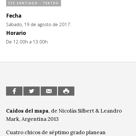
CCE SANTIAGO - TEATRO
Sitios de interés
Escénicas
Fecha
Formación
Sábado, 19 de agosto de 2017.
Horario
Infantil / Juvenil
De 12.00h a 13.00h
Letras
Música / Sonido
Patrimonio
Radio / Podcast
Caídos del mapa
, de Nicolás Silbert & Leandro
Mark, Argentina 2013
Cuatro chicos de séptimo grado planean