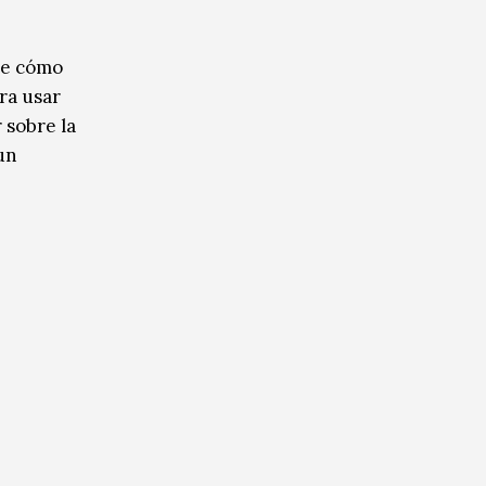
te cómo
ra usar
 sobre la
 un