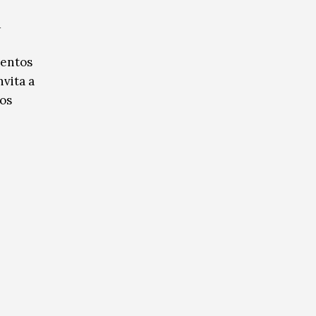
u
mentos
vita a
ios