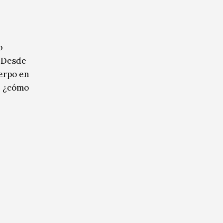
o
. Desde
uerpo en
e: ¿cómo