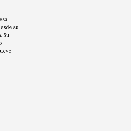
esa
desde su
n. Su
o
mueve