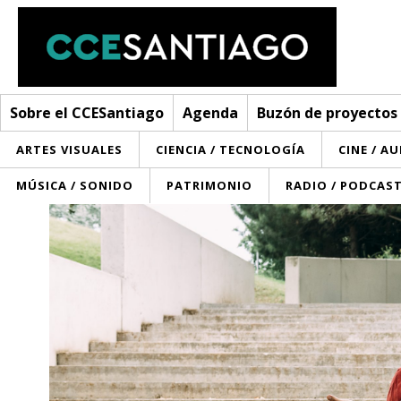
Sobre el CCESantiago
Agenda
Buzón de proyectos
ARTES VISUALES
CIENCIA / TECNOLOGÍA
CINE / A
MÚSICA / SONIDO
PATRIMONIO
RADIO / PODCAS
Sobre el CCESantiago
> Ir a Sobre el CCESantiago
Agenda
Red AECID
Buzón de proyectos
Visita
Convocatorias
¿Cómo trabajamos?
Noticias