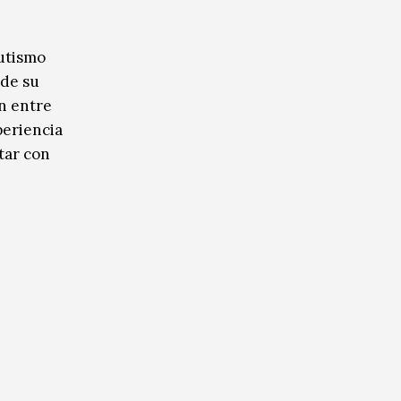
autismo
sde su
ón entre
periencia
tar con