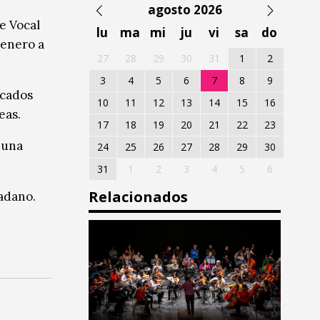
agosto 2026
e Vocal
lu
ma
mi
ju
vi
sa
do
 enero a
27
28
29
30
31
1
2
3
4
5
6
7
8
9
acados
10
11
12
13
14
15
16
eas.
17
18
19
20
21
22
23
 una
24
25
26
27
28
29
30
31
1
2
3
4
5
6
Relacionados
dadano.