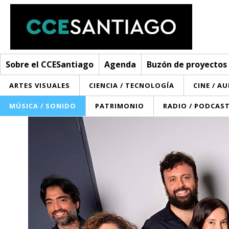
Sobre el CCESantiago
Agenda
Buzón de proyectos
ARTES VISUALES
CIENCIA / TECNOLOGÍA
CINE / A
MÚSICA / SONIDO
PATRIMONIO
RADIO / PODCAS
Sobre el CCESantiago
> Ir a Sobre el CCESantiago
Agenda
Red AECID
Buzón de proyectos
Visita
Convocatorias
¿Cómo trabajamos?
Noticias