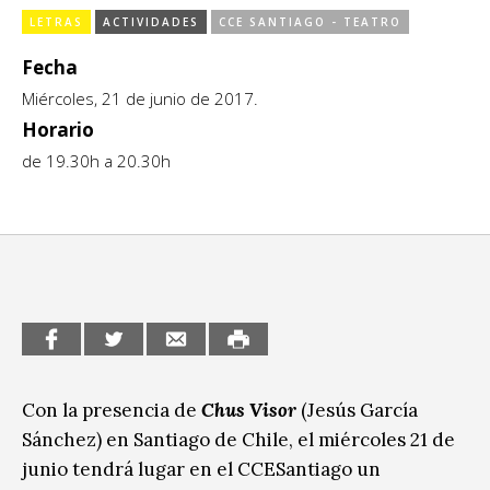
Sitios de interés
LETRAS
ACTIVIDADES
CCE SANTIAGO - TEATRO
Escénicas
Fecha
Formación
Miércoles, 21 de junio de 2017.
Infantil / Juvenil
Horario
de 19.30h a 20.30h
Letras
Música / Sonido
Patrimonio
Radio / Podcast
Con la presencia de
Chus Visor
(Jesús García
Sánchez) en Santiago de Chile, el miércoles 21 de
junio tendrá lugar en el CCESantiago un