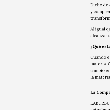
Dicho de o
y compren
transform
Al igual q
alcanzar s
¿Qué estu
Cuando el
materia. 
cambio en
la materi
La Comp
LABURBUJ
actualmen