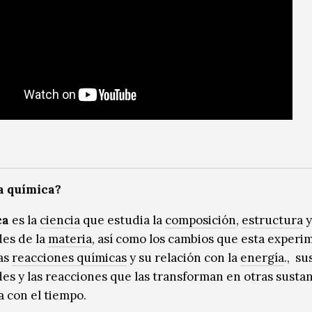
a química?
ca
es la
ciencia
que estudia la
composición
,
estructura
y
es de la
materia
, así como los cambios que esta experi
as
reacciones químicas
y su relación con la
energía
., su
es y las reacciones que las transforman en otras susta
 con el tiempo. ​