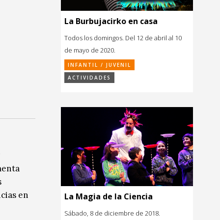
La Burbujacirko en casa
Todos los domingos. Del 12 de abril al 10
de mayo de 2020.
INFANTIL / JUVENIL
ACTIVIDADES
menta
s
ncias en
La Magia de la Ciencia
Sábado, 8 de diciembre de 2018.