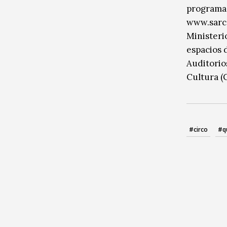
programas
www.sarc.
Ministeri
espacios 
Auditorios
Cultura (
#circo
#q