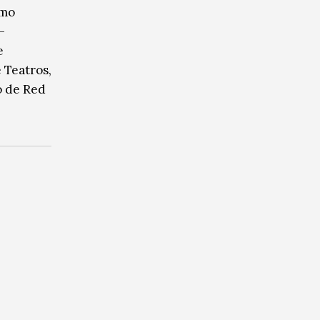
omo
–
e
 Teatros,
o de Red