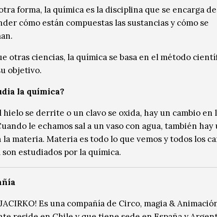
tra forma, la química es la disciplina que se encarga de
der cómo están compuestas las sustancias y cómo se
an.
ue otras ciencias, la química se basa en el método cientí
u objetivo.
dia la química?
 hielo se derrite o un clavo se oxida, hay un cambio en 
Cuando le echamos sal a un vaso con agua, también hay
 la materia. Materia es todo lo que vemos y todos los c
a son estudiados por la química.
añía
ACIRKO! Es una compañía de Circo, magia & Animació
te reside en Chile y que tiene sede en España y Argent