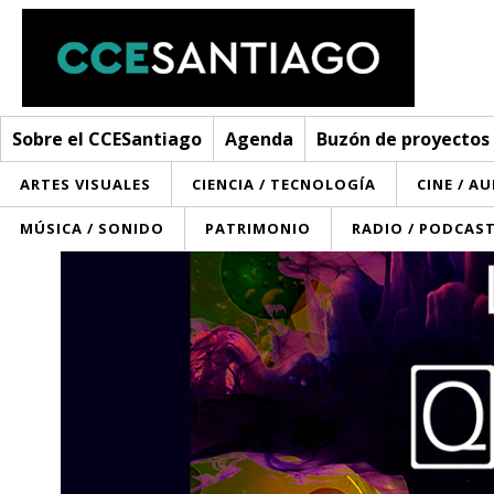
Sobre el CCESantiago
Agenda
Buzón de proyectos
ARTES VISUALES
CIENCIA / TECNOLOGÍA
CINE / A
MÚSICA / SONIDO
PATRIMONIO
RADIO / PODCAS
Sobre el CCESantiago
> Ir a Sobre el CCESantiago
Agenda
Red AECID
Buzón de proyectos
Visita
Convocatorias
¿Cómo trabajamos?
Noticias