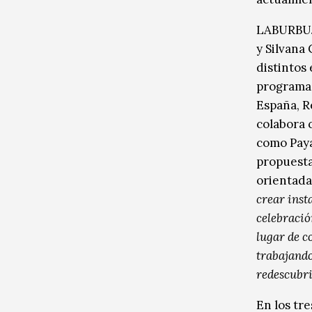
LABURBUJA
y Silvana 
distintos
programas
España, R
colabora 
como Paya
propuesta 
orientadas
crear inst
celebració
lugar de c
trabajando
redescubri
En los tre