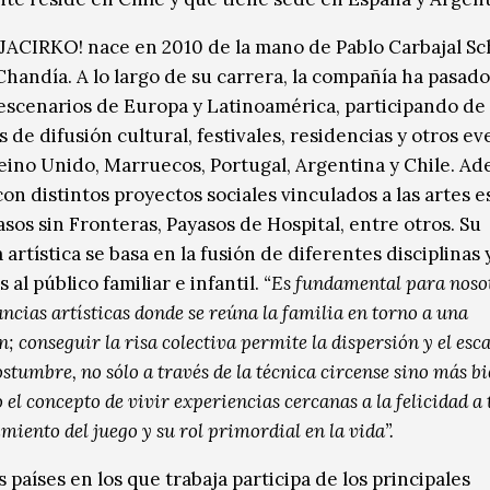
CIRKO! nace en 2010 de la mano de Pablo Carbajal S
Chandía. A lo largo de su carrera, la compañía ha pasado
 escenarios de Europa y Latinoamérica, participando de
 de difusión cultural, festivales, residencias y otros e
eino Unido, Marruecos, Portugal, Argentina y Chile. A
con distintos proyectos sociales vinculados a las artes 
sos sin Fronteras, Payasos de Hospital, entre otros. Su
artística se basa en la fusión de diferentes disciplinas 
 al público familiar e infantil.
“Es fundamental para noso
ancias artísticas donde se reúna la familia en torno a una
n; conseguir la risa colectiva permite la dispersión y el esc
ostumbre, no sólo a través de la técnica circense sino más b
 el concepto de vivir experiencias cercanas a la felicidad a 
miento del juego y su rol primordial en la vida”.
s países en los que trabaja participa de los principales