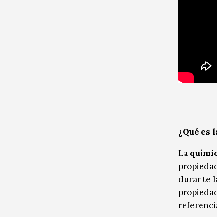
¿Qué es l
La
quími
propiedad
durante l
propiedad
referencia