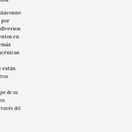
chiavonne
 por
 diversos
ventos en
demás
escénicas
y están
tros
ape de su
ien
través del