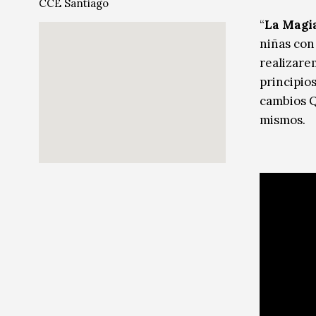
CCE Santiago
Radio / Podcast
Radio / Podcast
“
La Magia
niñas con
realizare
principio
cambios Q
mismos.