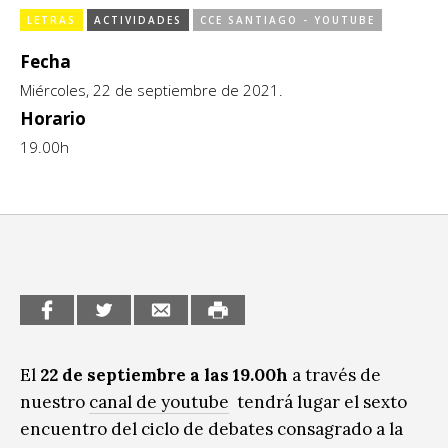
Sitios de interés
LETRAS
ACTIVIDADES
CCE SANTIAGO - YOUTUBE
Escénicas
Fecha
Formación
Miércoles, 22 de septiembre de 2021.
Infantil / Juvenil
Horario
19.00h
Letras
Música / Sonido
Patrimonio
Radio / Podcast
El
22 de septiembre a las 19.00h
a través de
nuestro
canal de youtube
tendrá lugar el sexto
encuentro del ciclo de debates consagrado a la