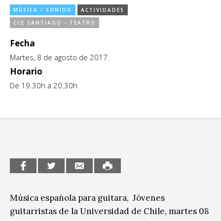
Sitios de interés
MÚSICA / SONIDO
ACTIVIDADES
Escénicas
CCE SANTIAGO - TEATRO
Formación
Fecha
Martes, 8 de agosto de 2017.
Infantil / Juvenil
Horario
Letras
De 19.30h a 20.30h
Música / Sonido
Patrimonio
Radio / Podcast
Música española para guitara, Jóvenes
guitarristas de la Universidad de Chile, martes 08