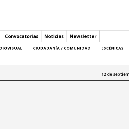
Convocatorias
Noticias
Newsletter
UDIOVISUAL
CIUDADANÍA / COMUNIDAD
ESCÉNICAS
T
12 de septie
Hasta:
eptiembre 2025
septiembre 2025
a
mi
ju
vi
sa
do
lu
ma
mi
ju
vi
sa
do
3
4
5
6
7
1
2
3
4
5
6
7