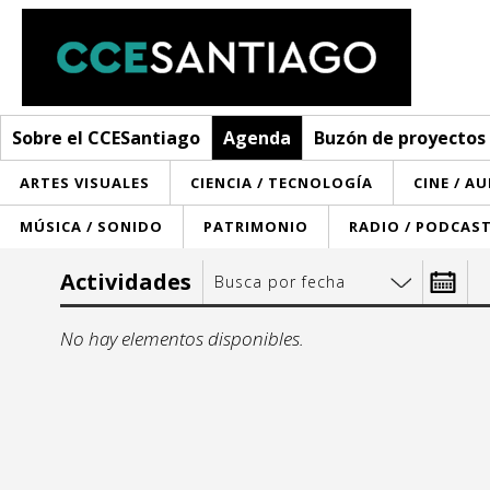
Sobre el CCESantiago
Agenda
Buzón de proyectos
ARTES VISUALES
CIENCIA / TECNOLOGÍA
CINE / A
MÚSICA / SONIDO
PATRIMONIO
RADIO / PODCAS
Sobre el CCESantiago
Actividades
Busca por fecha
> Ir a Sobre el CCESantiago
Agenda
Desde:
No hay elementos disponibles.
Red AECID
Buzón de proyectos
s
Visita
Convocatorias
lu
m
¿Cómo trabajamos?
Noticias
1
2