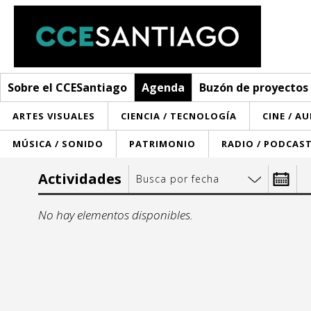
Sobre el CCESantiago
Agenda
Buzón de proyectos
ARTES VISUALES
CIENCIA / TECNOLOGÍA
CINE / A
MÚSICA / SONIDO
PATRIMONIO
RADIO / PODCAS
Sobre el CCESantiago
Actividades
Busca por fecha
> Ir a Sobre el CCESantiago
Agenda
Desde:
No hay elementos disponibles.
Red AECID
Buzón de proyectos
Visita
Convocatorias
lu
m
¿Cómo trabajamos?
Noticias
29
30