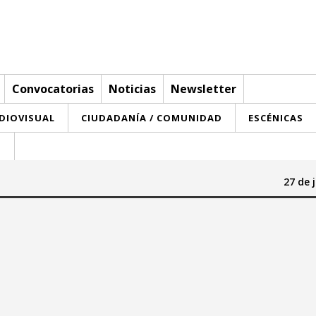
Convocatorias
Noticias
Newsletter
UDIOVISUAL
CIUDADANÍA / COMUNIDAD
ESCÉNICAS
T
27 de 
Hasta:
julio 2026
julio 2026
a
mi
ju
vi
sa
do
lu
ma
mi
ju
vi
sa
do
29
30
1
2
3
4
5
1
2
3
4
5