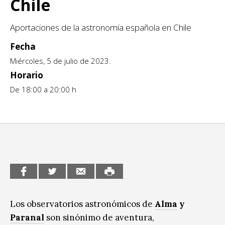
Chile
Sitios de interés
Escénicas
Aportaciones de la astronomía española en Chile
Formación
Fecha
Infantil / Juvenil
Miércoles, 5 de julio de 2023.
Horario
Letras
De 18:00 a 20:00 h
Música / Sonido
Patrimonio
Radio / Podcast
Los observatorios astronómicos de
Alma
y
Paranal
son sinónimo de aventura,