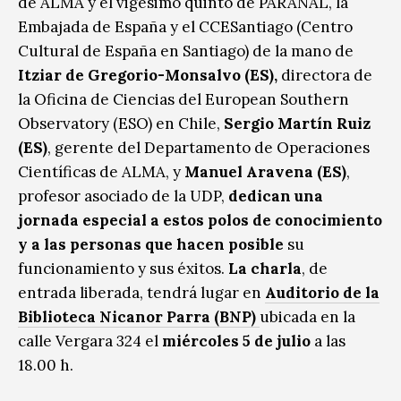
de ALMA y el vigésimo quinto de PARANAL, la
Embajada de España y el CCESantiago (Centro
Cultural de España en Santiago) de la mano de
Itziar de Gregorio-Monsalvo
(ES),
directora de
la Oficina de Ciencias del European Southern
Observatory (ESO) en Chile,
Sergio Martín Ruiz
(ES)
, gerente del Departamento de Operaciones
Científicas de ALMA, y
Manuel Aravena
(ES)
,
profesor asociado de la UDP,
dedican una
jornada especial a estos polos de conocimiento
y a las personas que hacen posible
su
funcionamiento y sus éxitos.
La charla
, de
entrada liberada, tendrá lugar en
Auditorio de la
Biblioteca Nicanor Parra (BNP)
ubicada en la
calle Vergara 324 el
miércoles 5 de julio
a las
18.00 h.