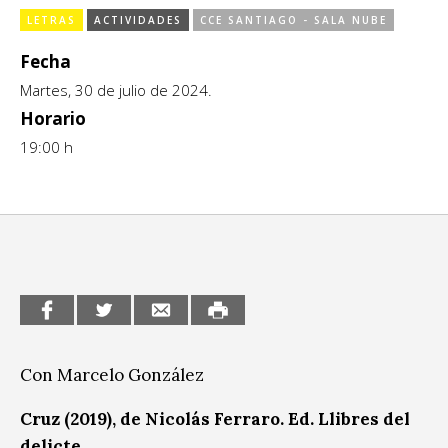
Sitios de interés
LETRAS
ACTIVIDADES
CCE SANTIAGO - SALA NUBE
Escénicas
Fecha
Formación
Martes, 30 de julio de 2024.
Infantil / Juvenil
Horario
19:00 h
Letras
Música / Sonido
Patrimonio
Radio / Podcast
Con Marcelo González
Cruz (2019), de Nicolás Ferraro. Ed. Llibres del
delicte.