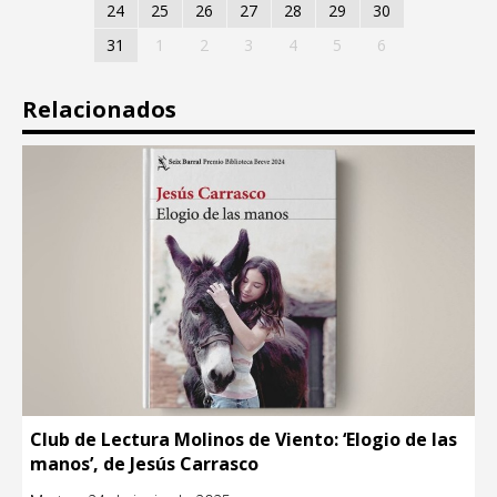
24
25
26
27
28
29
30
31
1
2
3
4
5
6
Relacionados
Club de Lectura Molinos de Viento: ‘Elogio de las
manos’, de Jesús Carrasco