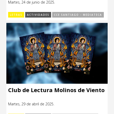
Jesús Carrasco
Martes, 24 de junio de 2025.
Sitios de interés
Escénicas
LETRAS
ACTIVIDADES
CCE SANTIAGO - MEDIATECA
Formación
Infantil / Juvenil
Letras
Música / Sonido
Patrimonio
Radio / Podcast
Club de Lectura Molinos de Viento
Martes, 29 de abril de 2025.