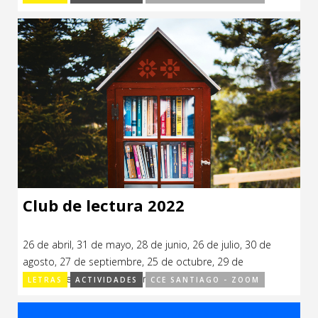
Club de lectura 2022
26 de abril, 31 de mayo, 28 de junio, 26 de julio, 30 de
agosto, 27 de septiembre, 25 de octubre, 29 de
noviembre, 13 de diciembre de 2022.
LETRAS
ACTIVIDADES
CCE SANTIAGO - ZOOM