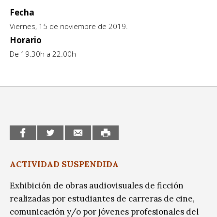
Ciudadanía / Comunidad
Sitios de interés
Fecha
Escénicas
Viernes, 15 de noviembre de 2019.
Horario
Formación
De 19.30h a 22.00h
Infantil / Juvenil
Letras
Música / Sonido
Patrimonio
Radio / Podcast
ACTIVIDAD SUSPENDIDA
Exhibición de obras audiovisuales de ficción
realizadas por estudiantes de carreras de cine,
comunicación y/o por jóvenes profesionales del