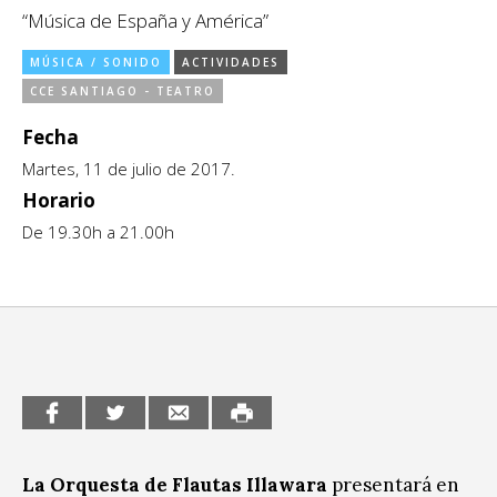
“Música de España y América”
Sitios de interés
Escénicas
MÚSICA / SONIDO
ACTIVIDADES
Formación
CCE SANTIAGO - TEATRO
Infantil / Juvenil
Fecha
Martes, 11 de julio de 2017.
Letras
Horario
De 19.30h a 21.00h
Música / Sonido
Patrimonio
Radio / Podcast
La Orquesta de Flautas Illawara
presentará en