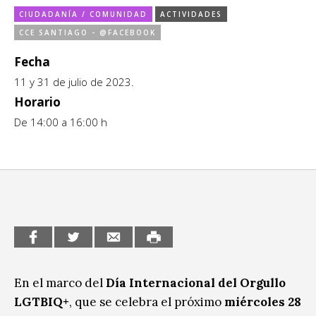
Ciudadanía / Comunidad
Sitios de interés
CIUDADANÍA / COMUNIDAD
ACTIVIDADES
CCE SANTIAGO - @FACEBOOK
Escénicas
Fecha
Formación
11 y 31 de julio de 2023.
Infantil / Juvenil
Horario
De 14:00 a 16:00 h
Letras
Música / Sonido
Patrimonio
Radio / Podcast
En el marco del
Día Internacional del Orgullo
LGTBIQ+
, que se celebra el próximo
miércoles 28