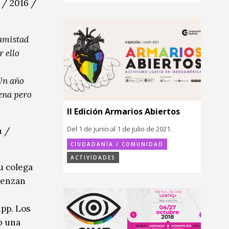
 / 2016 /
 amistad
 ello
 Un año
lena pero
II Edición Armarios Abiertos
Del 1 de junio al 1 de julio de 2021.
n /
CIUDADANÍA / COMUNIDAD
ACTIVIDADES
u colega
mienzan
ipp. Los
b una