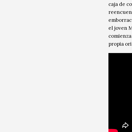
caja de c
reencuentr
emborrach
el joven 
comienza 
propia ori