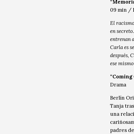
“Memoria
09 min /
El racismo
en secreto
entrenan a
Carla es s
después, C
ese mismo 
“Coming 
Drama
Berlín Or
Tanja tra
una relac
cariñosam
padres de