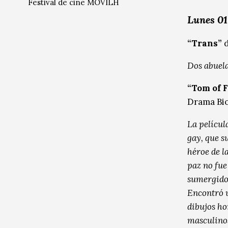
Festival de cine MOVILH
Radio / Podcast
Radio / Podcast
Lunes 01
“Trans”
Dos abuel
“Tom of 
Drama Bio
La películ
gay, que s
héroe de l
paz no fue
sumergido 
Encontró u
dibujos h
masculinos