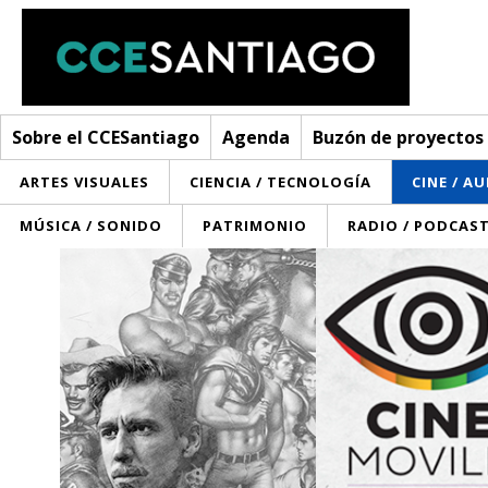
Sobre el CCESantiago
Agenda
Buzón de proyectos
ARTES VISUALES
CIENCIA / TECNOLOGÍA
CINE / A
MÚSICA / SONIDO
PATRIMONIO
RADIO / PODCAS
Sobre el CCESantiago
> Ir a Sobre el CCESantiago
Agenda
Red AECID
Buzón de proyectos
Visita
Convocatorias
¿Cómo trabajamos?
Noticias