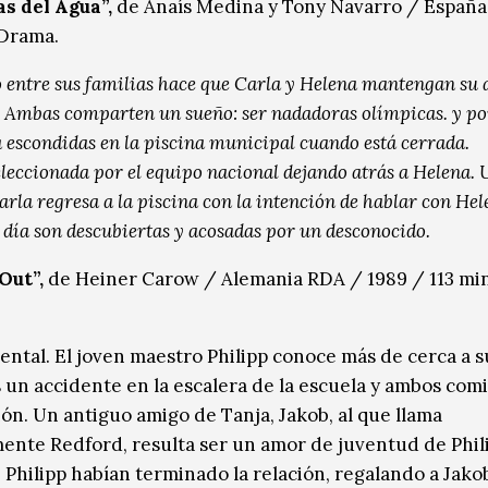
s del Agua”,
de Anaís Medina y Tony Navarro / España
 Drama.
 entre sus familias hace que Carla y Helena mantengan su
. Ambas comparten un sueño: ser nadadoras olímpicas. y por
 escondidas en la piscina municipal cuando está cerrada.
eleccionada por el equipo nacional dejando atrás a Helena.
arla regresa a la piscina con la intención de hablar con He
día son descubiertas y acosadas por un desconocido.
Out”,
de Heiner Carow / Alemania RDA / 1989 / 113 mi
iental. El joven maestro Philipp conoce más de cerca a s
s un accidente en la escalera de la escuela y ambos co
ión. Un antiguo amigo de Tanja, Jakob, al que llama
ente Redford, resulta ser un amor de juventud de Phil
 Philipp habían terminado la relación, regalando a Jako