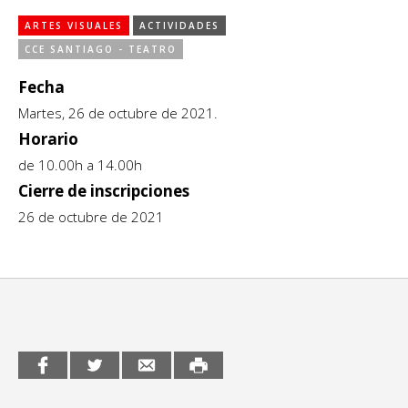
Ciudadanía / Comunidad
Sitios de interés
ARTES VISUALES
ACTIVIDADES
Escénicas
CCE SANTIAGO - TEATRO
Formación
Fecha
Martes, 26 de octubre de 2021.
Infantil / Juvenil
Horario
Letras
de 10.00h a 14.00h
Cierre de inscripciones
Música / Sonido
26 de octubre de 2021
Patrimonio
Radio / Podcast