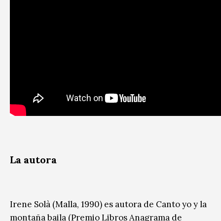
La autora
Irene Solà (Malla, 1990) es autora de Canto yo y la
montaña baila (Premio Libros Anagrama de