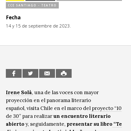
CCE SANTIAGO - TEATRO
Sitios de interés
Escénicas
Fecha
Formación
14 y 15 de septiembre de 2023.
Infantil / Juvenil
Letras
Música / Sonido
Patrimonio
Radio / Podcast
Irene Solà
, una de las voces con mayor
proyección en el panorama literario
español, visita Chile en el marco del
proyecto “10
de 30”
para realizar
un encuentro literario
abierto
y, seguidamente,
presentar su libro
“Te