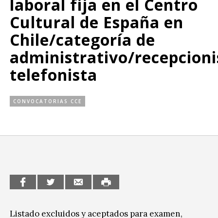
laboral fija en el Centro
Sitios de interés
Escénicas
Cultural de España en
Chile/categoría de
Formación
administrativo/recepcioni
Infantil / Juvenil
telefonista
Letras
Música / Sonido
CONVOCATORIAS CCE
Patrimonio
Radio / Podcast
Listado excluidos y aceptados para examen,