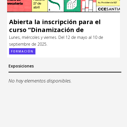
14
15
Sitios de interés
Escénicas
21
22
Abierta la inscripción para el
28
29
Formación
curso “Dinamización de
5
6
Infantil / Juvenil
bibliotecas escolares a través del
Lunes, miércoles y viernes. Del 12 de mayo al 10 de
juego”
septiembre de 2025.
Letras
FORMACIÓN
Música / Sonido
Exposiciones
Patrimonio
No hay elementos disponibles.
Radio / Podcast
sa
do
31
1
7
8
14
15