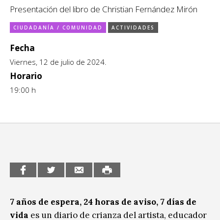
Ciudadanía / Comunidad
Presentación del libro de Christian Fernández Mirón
Sitios de interés
Escénicas
CIUDADANÍA / COMUNIDAD
ACTIVIDADES
Formación
Fecha
Viernes, 12 de julio de 2024.
Infantil / Juvenil
Horario
Letras
19:00 h
Música / Sonido
Patrimonio
Radio / Podcast
7 años de espera, 24 horas de aviso, 7 días de
vida
es un diario de crianza del artista, educador