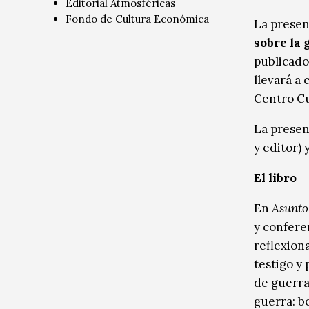
Editorial Atmosféricas
Radio / Podcast
Radio / Podcast
Fondo de Cultura Económica
La presen
sobre la 
publicado
llevará a 
Centro Cu
La presen
y editor) 
El libro
En
Asunto
y conferen
reflexiona
testigo y
de guerra 
guerra: b