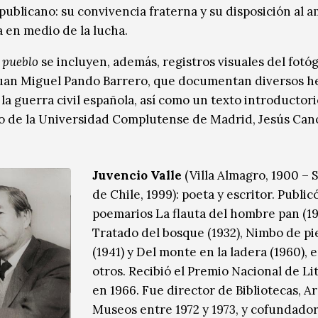
publicano: su convivencia fraterna y su disposición al a
 en medio de la lucha.
 pueblo
se incluyen, además, registros visuales del fotó
uan Miguel Pando Barrero, que documentan diversos h
la guerra civil española, así como un texto introductori
 de la Universidad Complutense de Madrid, Jesús Can
Juvencio Valle
(Villa Almagro, 1900 – 
de Chile, 1999): poeta y escritor. Publicó
poemarios La flauta del hombre pan (19
Tratado del bosque (1932), Nimbo de pi
(1941) y Del monte en la ladera (1960), 
otros. Recibió el Premio Nacional de Li
en 1966. Fue director de Bibliotecas, A
Museos entre 1972 y 1973, y cofundador