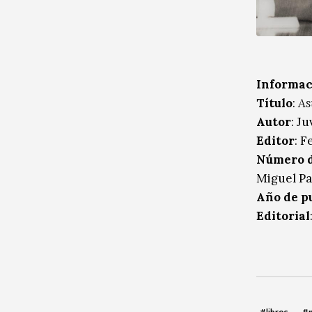
Informaci
Título
:
As
Autor
: J
Editor
: F
Número d
Miguel Pa
Año de p
Editorial