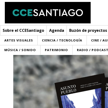
Sobre el CCESantiago
Agenda
Buzón de proyectos
ARTES VISUALES
CIENCIA / TECNOLOGÍA
CINE / A
MÚSICA / SONIDO
PATRIMONIO
RADIO / PODCAS
Sobre el CCESantiago
> Ir a Sobre el CCESantiago
Agenda
Red AECID
Buzón de proyectos
Visita
Convocatorias
¿Cómo trabajamos?
Noticias