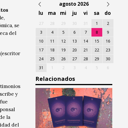
agosto 2026
itos
lu
ma
mi
ju
vi
sa
do
le,
27
28
29
30
31
1
2
ómica, se
3
4
5
6
7
8
9
teca del
10
11
12
13
14
15
16
17
18
19
20
21
22
23
(escritor
24
25
26
27
28
29
30
31
1
2
3
4
5
6
Relacionados
stimonios
scribe y
 fue
sponsal
de la
idad del