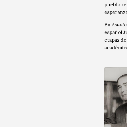
pueblo re
esperanza
En
Asunto
español J
etapas de 
académico