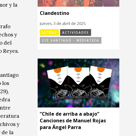
mor y la
Clandestino
Jueves, 3 de abril de 2025.
grafo
LETRAS
ACTIVIDADES
echos y
CCE SANTIAGO - MEDIATECA
o del
o Reyes.
Santiago
 los
29),
edra
entre
“Chile de arriba a abajo”
teratura
Canciones de Manuel Rojas
rchivos y
para Ángel Parra
 de la