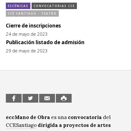
Sitios de interés
ESCÉNICAS
CONVOCATORIAS CCE
Escénicas
CCE SANTIAGO - TEATRO
Cierre de inscripciones
Formación
24 de mayo de 2023
Infantil / Juvenil
Publicación listado de admisión
29 de mayo de 2023
Letras
Música / Sonido
Patrimonio
Radio / Podcast
eccMano de Obra
es una
convocatoria
del
CCESantiago
dirigida a proyectos de artes