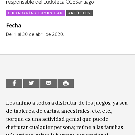
Ciudadanía / Comunidad
responsable del Ludoteca CCESantiago
Sitios de interés
CIUDADANÍA / COMUNIDAD
ARTÍCULOS
Escénicas
Fecha
Formación
Del 1 al 30 de abril de 2020.
Infantil / Juvenil
Letras
Música / Sonido
Patrimonio
Radio / Podcast
Los animo a todos a disfrutar de los juegos, ya sea
de tableros, de cartas, ancestrales, etc, etc.,
porque es una actividad genial que puede
disfrutar cualquier persona; reúne a las familias