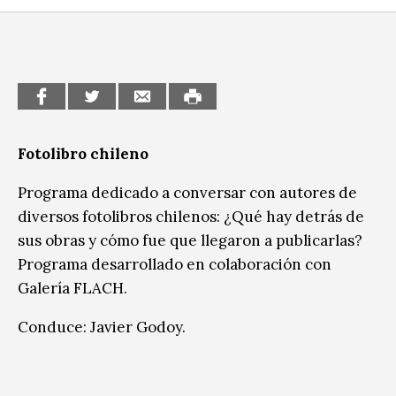
Sitios de interés
Escénicas
Formación
Infantil / Juvenil
Letras
Fotolibro chileno
Música / Sonido
Programa dedicado a conversar con autores de
Patrimonio
diversos fotolibros chilenos: ¿Qué hay detrás de
sus obras y cómo fue que llegaron a publicarlas?
Radio / Podcast
Programa desarrollado en colaboración con
Galería FLACH.
Conduce: Javier Godoy.