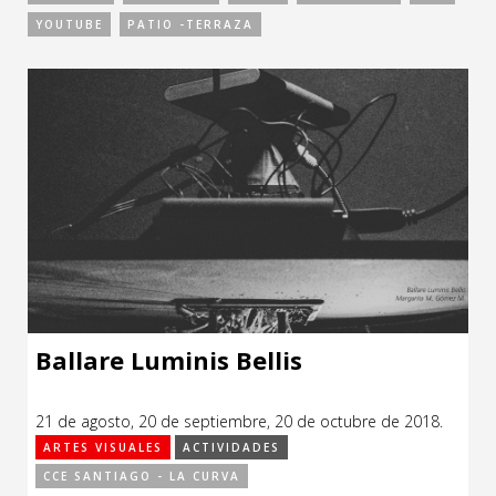
Sitios de interés
YOUTUBE
PATIO -TERRAZA
Escénicas
Formación
Infantil / Juvenil
Letras
Música / Sonido
Patrimonio
Radio / Podcast
Ballare Luminis Bellis
21 de agosto, 20 de septiembre, 20 de octubre de 2018.
ARTES VISUALES
ACTIVIDADES
CCE SANTIAGO - LA CURVA