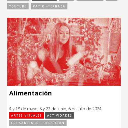
Sitios de interés
YOUTUBE
PATIO -TERRAZA
Escénicas
Formación
Infantil / Juvenil
Letras
Música / Sonido
Patrimonio
Radio / Podcast
Alimentación
4 y 18 de mayo, 8 y 22 de junio, 6 de julio de 2024.
ARTES VISUALES
ACTIVIDADES
CCE SANTIAGO - RECEPCIÓN