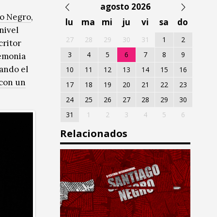
agosto 2026
go Negro
,
lu
ma
mi
ju
vi
sa
do
nivel
27
28
29
30
31
1
2
critor
3
4
5
6
7
8
9
remonia
ando el
10
11
12
13
14
15
16
con un
17
18
19
20
21
22
23
24
25
26
27
28
29
30
31
1
2
3
4
5
6
Relacionados