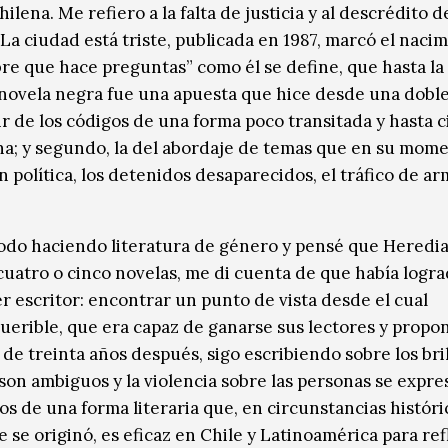
ilena. Me refiero a la falta de justicia y al descrédito d
 La ciudad está triste, publicada en 1987, marcó el naci
bre que hace preguntas” como él se define, que hasta la
novela negra fue una apuesta que hice desde una dobl
tir de los códigos de una forma poco transitada y hasta c
na; y segundo, la del abordaje de temas que en su mom
n política, los detenidos desaparecidos, el tráfico de ar
odo haciendo literatura de género y pensé que Heredi
cuatro o cinco novelas, me di cuenta de que había logra
r escritor: encontrar un punto de vista desde el cual
querible, que era capaz de ganarse sus lectores y propo
s de treinta años después, sigo escribiendo sobre los bril
son ambiguos y la violencia sobre las personas se expre
s de una forma literaria que, en circunstancias históri
e se originó, es eficaz en Chile y Latinoamérica para refl