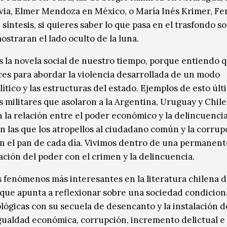
via, Elmer Mendoza en México, o María Inés Krimer, F
síntesis, si quieres saber lo que pasa en el trasfondo so
mostraran el lado oculto de la luna.
es la novela social de nuestro tiempo, porque entiendo 
aces para abordar la violencia desarrollada de un modo
ítico y las estructuras del estado. Ejemplos de esto últ
 militares que asolaron a la Argentina, Uruguay y Chile
 la relación entre el poder económico y la delincuencia
en las que los atropellos al ciudadano común y la corrup
on el pan de cada día. Vivimos dentro de una permanent
lación del poder con el crimen y la delincuencia.
s fenómenos más interesantes en la literatura chilena d
 que apunta a reflexionar sobre una sociedad condicio
eológicas con su secuela de desencanto y la instalación 
ualdad económica, corrupción, incremento delictual e