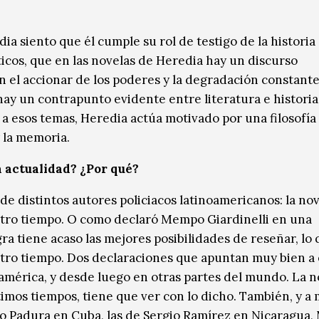
ia siento que él cumple su rol de testigo de la historia 
íticos, que en las novelas de Heredia hay un discurso
n el accionar de los poderes y la degradación constante
ay un contrapunto evidente entre literatura e historia,
 a esos temas, Heredia actúa motivado por una filosofía
 la memoria.
a actualidad? ¿Por qué?
 de distintos autores policiacos latinoamericanos: la no
estro tiempo. O como declaró Mempo Giardinelli en una
ra tiene acaso las mejores posibilidades de reseñar, lo 
estro tiempo. Dos declaraciones que apuntan muy bien a 
oamérica, y desde luego en otras partes del mundo. La n
timos tiempos, tiene que ver con lo dicho. También, y a
o Padura en Cuba, las de Sergio Ramírez en Nicaragua, 