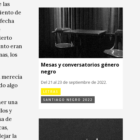
e las
miento de
 fecha
e
ierto
ento eran
mas, los
Mesas y conversatorios género
negro
a merecía
Del 21 al 23 de septiembre de 2022.
do algo
LETRAS
SANTIAGO NEGRO 2022
ner una
los y
sa de
cas,
ejar la