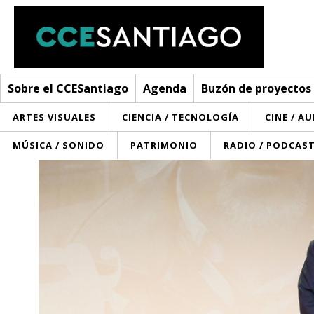
Sobre el CCESantiago
Agenda
Buzón de proyectos
ARTES VISUALES
CIENCIA / TECNOLOGÍA
CINE / A
MÚSICA / SONIDO
PATRIMONIO
RADIO / PODCAS
Sobre el CCESantiago
> Ir a Sobre el CCESantiago
Agenda
Red AECID
Buzón de proyectos
Visita
Convocatorias
¿Cómo trabajamos?
Noticias