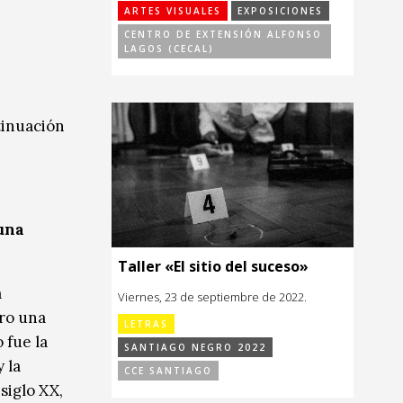
ARTES VISUALES
EXPOSICIONES
CENTRO DE EXTENSIÓN ALFONSO
LAGOS (CECAL)
tinuación
 una
Taller «El sitio del suceso»
a
Viernes, 23 de septiembre de 2022.
ero una
LETRAS
 fue la
SANTIAGO NEGRO 2022
 la
CCE SANTIAGO
siglo XX,