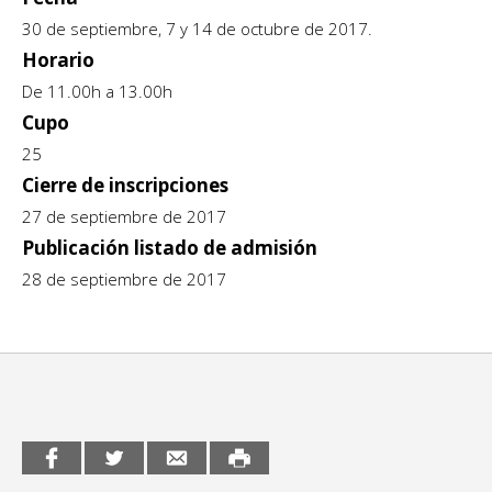
Sitios de interés
30 de septiembre, 7 y 14 de octubre de 2017.
Escénicas
Horario
Formación
De 11.00h a 13.00h
Cupo
Infantil / Juvenil
25
Cierre de inscripciones
Letras
27 de septiembre de 2017
Música / Sonido
Publicación listado de admisión
28 de septiembre de 2017
Patrimonio
Radio / Podcast