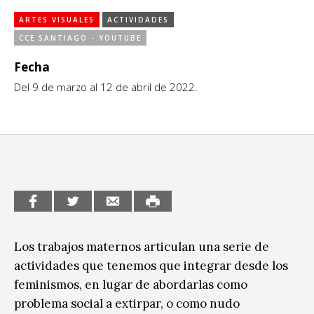
Ciudadanía / Comunidad
Sitios de interés
ARTES VISUALES
ACTIVIDADES
Escénicas
CCE SANTIAGO - YOUTUBE
Formación
Fecha
Del 9 de marzo al 12 de abril de 2022.
Infantil / Juvenil
Letras
Música / Sonido
Patrimonio
Radio / Podcast
Los trabajos maternos articulan una serie de
actividades que tenemos que integrar desde los
feminismos, en lugar de abordarlas como
problema social a extirpar, o como nudo