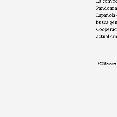
La convoc
Pandemia
Española 
busca gen
Cooperació
actual cri
#CCEExpone