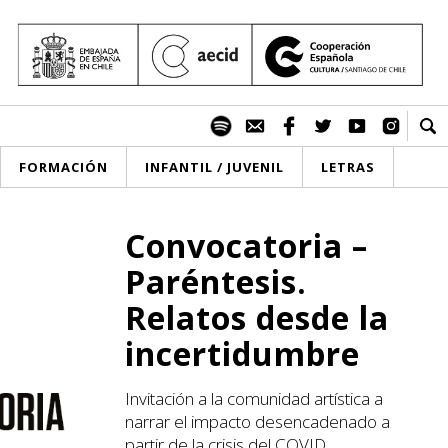
FORMACIÓN
INFANTIL / JUVENIL
LETRAS
Convocatoria –
Paréntesis.
Relatos desde la
incertidumbre
Invitación a la comunidad artística a
narrar el impacto desencadenado a
partir de la crisis del COVID