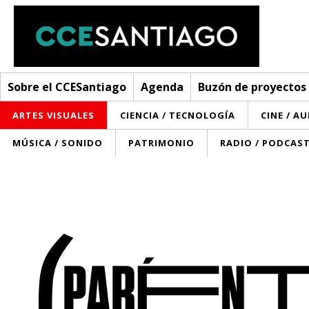
Sobre el CCESantiago
Agenda
Buzón de proyectos
ARTES VISUALES
CIENCIA / TECNOLOGÍA
CINE / A
MÚSICA / SONIDO
PATRIMONIO
RADIO / PODCAS
Sobre el CCESantiago
> Ir a Sobre el CCESantiago
Agenda
Red AECID
Buzón de proyectos
Visita
Convocatorias
¿Cómo trabajamos?
Noticias