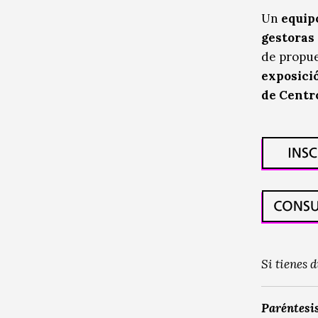
Un
equip
gestoras
de propue
exposició
de Centr
Si tienes 
Paréntesis