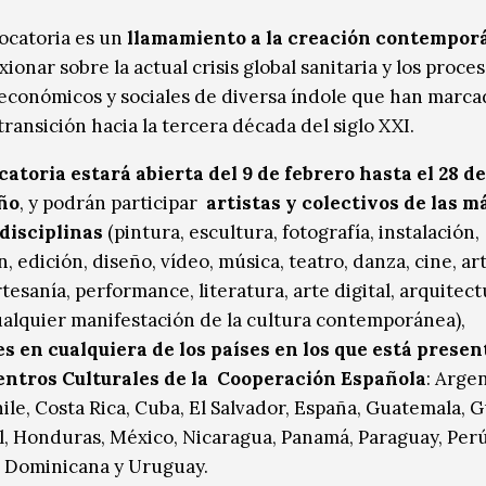
ocatoria es un
llamamiento a la creación contempor
xionar sobre la actual crisis global sanitaria y los proce
, económicos y sociales de diversa índole que han marca
ransición hacia la tercera década del siglo XXI.
atoria estará abierta del 9 de febrero hasta el 28 d
año
, y podrán participar
artistas y colectivos de las m
disciplinas
(pintura, escultura, fotografía, instalación,
n, edición, diseño, vídeo, música, teatro, danza, cine, ar
tesanía, performance, literatura, arte digital, arquitect
alquier manifestación de la cultura contemporánea),
s en cualquiera de los países en los que está presen
entros Culturales de la Cooperación Española
: Argen
hile, Costa Rica, Cuba, El Salvador, España, Guatemala, 
l, Honduras, México, Nicaragua, Panamá, Paraguay, Perú
 Dominicana y Uruguay.