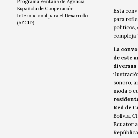
Programa Ventana de Agencia
Radio / Podcast
Radio / Podcast
Española de Cooperación
Esta conv
Internacional para el Desarrollo
para refle
(AECID)
políticos
compleja t
La convoc
de este 
diversas 
ilustració
sonoro, ar
moda o cu
residente
Red de C
Bolivia, C
Ecuatoria
República