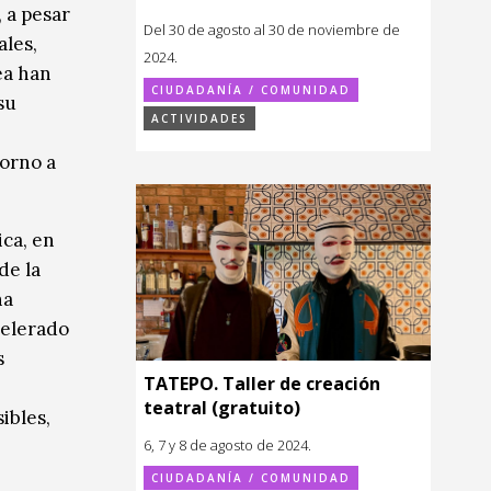
, a pesar
Del 30 de agosto al 30 de noviembre de
ales,
2024.
ea han
CIUDADANÍA / COMUNIDAD
su
ACTIVIDADES
torno a
ica, en
de la
na
celerado
s
TATEPO. Taller de creación
teatral (gratuito)
ibles,
6, 7 y 8 de agosto de 2024.
CIUDADANÍA / COMUNIDAD