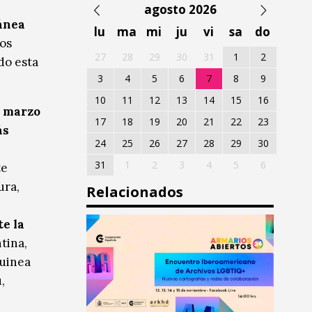
agosto 2026
ánea
lu
ma
mi
ju
vi
sa
do
sos
27
28
29
30
31
1
2
do esta
3
4
5
6
7
8
9
10
11
12
13
14
15
16
e marzo
17
18
19
20
21
22
23
ás
24
25
26
27
28
29
30
31
1
2
3
4
5
6
te
ura,
Relacionados
te la
tina,
Guinea
,