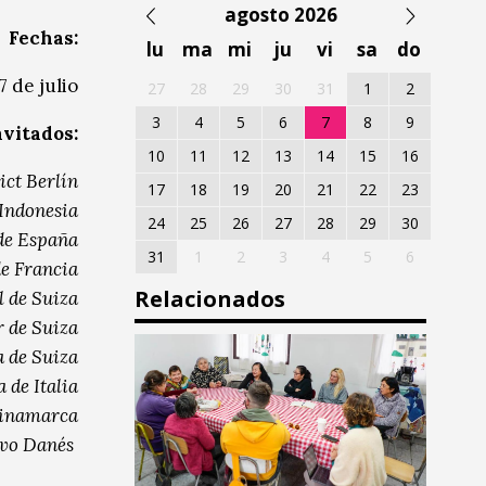
agosto 2026
Fechas:
lu
ma
mi
ju
vi
sa
do
7 de julio
27
28
29
30
31
1
2
3
4
5
6
7
8
9
nvitados:
10
11
12
13
14
15
16
ict Berlín
17
18
19
20
21
22
23
Indonesia
24
25
26
27
28
29
30
 de España
31
1
2
3
4
5
6
de Francia
Relacionados
l de Suiza
r de Suiza
 de Suiza
 de Italia
Dinamarca
ivo Danés