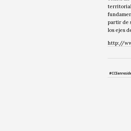
territoria
fundament
partir de
los ejes d
http://ww
#CCEenresid