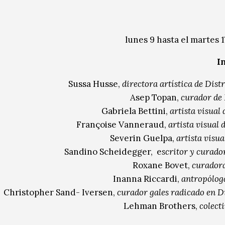
lunes 9 hasta el martes 1
I
Sussa Husse,
directora artística de Distr
Asep Topan,
curador de 
Gabriela Bettini,
artista visual
Françoise Vanneraud,
artista visual 
Severin Guelpa,
artista visua
Sandino Scheidegger, e
scritor y curado
Roxane Bovet,
curadora
Inanna Riccardi,
antropóloga
Christopher Sand- Iversen,
curador gales radicado en 
Lehman Brothers,
colect