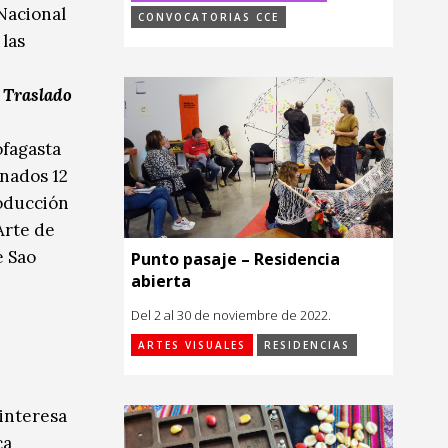
 Nacional
CONVOCATORIAS CCE
 las
o
Traslado
ofagasta
onados 12
roducción
Arte de
e Sao
Punto pasaje – Residencia
abierta
Del 2 al 30 de noviembre de 2022.
ARTES VISUALES
RESIDENCIAS
interesa
ca