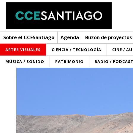
Sobre el CCESantiago
Agenda
Buzón de proyectos
ARTES VISUALES
CIENCIA / TECNOLOGÍA
CINE / A
MÚSICA / SONIDO
PATRIMONIO
RADIO / PODCAS
Sobre el CCESantiago
> Ir a Sobre el CCESantiago
Agenda
Red AECID
Buzón de proyectos
Visita
Convocatorias
¿Cómo trabajamos?
Noticias