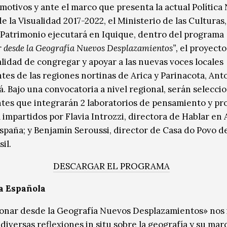
 motivos y ante el marco que presenta la actual Política
e la Visualidad 2017-2022, el Ministerio de las Culturas,
l Patrimonio ejecutará en Iquique, dentro del programa
 desde la Geografía Nuevos Desplazamientos”,
el proyect
nalidad de congregar y apoyar a las nuevas voces locales
tes de las regiones nortinas de Arica y Parinacota, Ant
á. Bajo una convocatoria a nivel regional, serán selecci
ntes que integrarán 2 laboratorios de pensamiento y p
 impartidos por Flavia Introzzi, directora de Hablar en 
spaña; y Benjamín Seroussi, director de Casa do Povo d
sil.
DESCARGAR EL PROGRAMA
a Española
onar desde la Geografía Nuevos Desplazamientos» nos 
diversas reflexiones in situ sobre la geografía y su mar