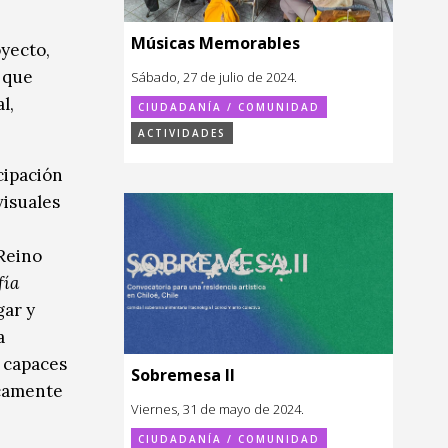
Músicas Memorables
oyecto,
s que
Sábado, 27 de julio de 2024.
l,
CIUDADANÍA / COMUNIDAD
ACTIVIDADES
cipación
visuales
 Reino
fía
gar y
a
s capaces
Sobremesa II
icamente
Viernes, 31 de mayo de 2024.
CIUDADANÍA / COMUNIDAD