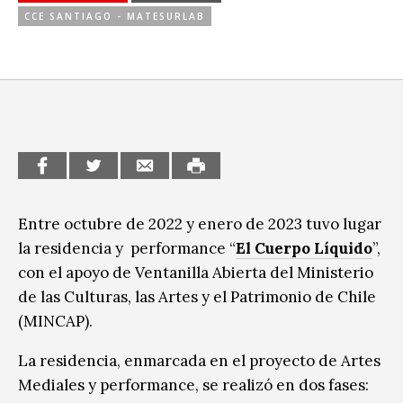
Ciudadanía / Comunidad
CCE SANTIAGO - MATESURLAB
Sitios de interés
Escénicas
Formación
Infantil / Juvenil
Letras
Música / Sonido
Entre octubre de 2022 y enero de 2023 tuvo lugar
Patrimonio
la residencia y performance “
El Cuerpo Líquido
”,
con el apoyo de Ventanilla Abierta del Ministerio
Radio / Podcast
de las Culturas, las Artes y el Patrimonio de Chile
(MINCAP).
La residencia, enmarcada en el proyecto de Artes
Mediales y performance, se realizó en dos fases: