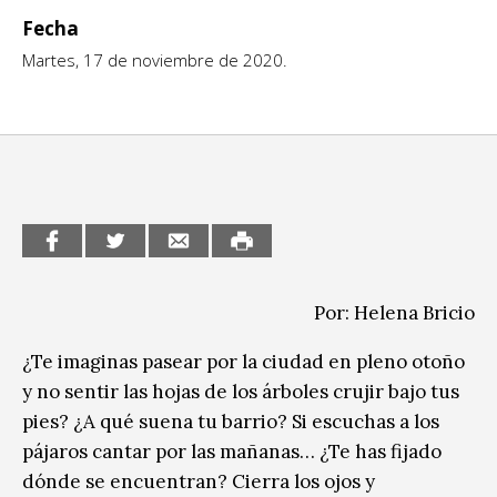
Sitios de interés
Fecha
Escénicas
Martes, 17 de noviembre de 2020.
Formación
Infantil / Juvenil
Letras
Música / Sonido
Patrimonio
Por: Helena Bricio
Radio / Podcast
¿Te imaginas pasear por la ciudad en pleno otoño
y no sentir las hojas de los árboles crujir bajo tus
pies? ¿A qué suena tu barrio? Si escuchas a los
pájaros cantar por las mañanas… ¿Te has fijado
dónde se encuentran? Cierra los ojos y