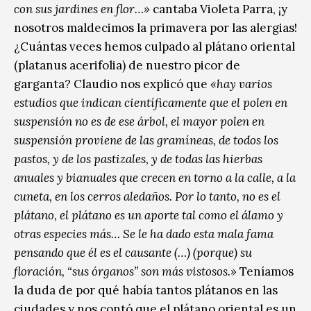
con sus jardines en flor…»
cantaba Violeta Parra, ¡y
nosotros maldecimos la primavera por las alergias!
¿Cuántas veces hemos culpado al plátano oriental
(platanus acerifolia) de nuestro picor de
garganta? Claudio nos explicó que
«hay varios
estudios que indican científicamente que el polen en
suspensión no es de ese árbol, el mayor polen en
suspensión proviene de las gramíneas, de todos los
pastos, y de los pastizales, y de todas las hierbas
anuales y bianuales que crecen en torno a la calle, a la
cuneta, en los cerros aledaños. Por lo tanto, no es el
plátano, el plátano es un aporte tal como el álamo y
otras especies más… Se le ha dado esta mala fama
pensando que él es el causante (…) (porque) su
floración, “sus órganos” son más vistosos.»
Teníamos
la duda de por qué había tantos plátanos en las
ciudades y nos contó que el plátano oriental es un