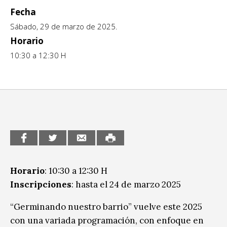
Ciudadanía / Comunidad
Fecha
Sitios de interés
Escénicas
Sábado, 29 de marzo de 2025.
Horario
Formación
10:30 a 12:30 H
Infantil / Juvenil
Letras
Música / Sonido
Patrimonio
Radio / Podcast
Horario
: 10:30 a 12:30 H
Inscripciones
: hasta el 24 de marzo 2025
“Germinando nuestro barrio” vuelve este 2025
con una variada programación, con enfoque en