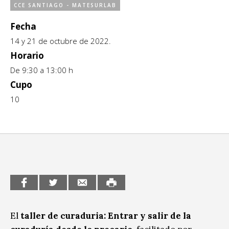
Ciudadanía / Comunidad
CCE SANTIAGO - MATESURLAB
Sitios de interés
Fecha
Escénicas
14 y 21 de octubre de 2022.
Formación
Horario
Infantil / Juvenil
De 9:30 a 13:00 h
Cupo
Letras
10
Música / Sonido
Patrimonio
Radio / Podcast
El
taller de curaduria: Entrar y salir de la