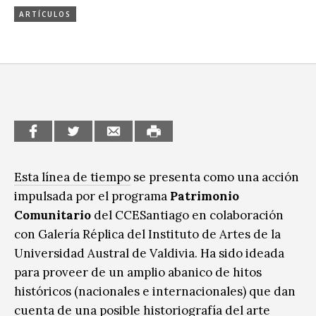
Sitios de interés
ARTÍCULOS
Escénicas
Formación
Infantil / Juvenil
Letras
Música / Sonido
Patrimonio
Esta línea de tiempo
se presenta como una acción
impulsada por el programa
Patrimonio
Radio / Podcast
Comunitario
del CCESantiago en colaboración
con Galería Réplica del Instituto de Artes de la
Universidad Austral de Valdivia. Ha sido ideada
para proveer de un amplio abanico de hitos
históricos (nacionales e internacionales) que dan
cuenta de una posible historiografía del arte